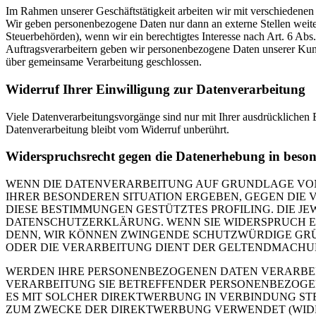
Im Rahmen unserer Geschäftstätigkeit arbeiten wir mit verschiedenen
Wir geben personenbezogene Daten nur dann an externe Stellen weiter,
Steuerbehörden), wenn wir ein berechtigtes Interesse nach Art. 6 Ab
Auftragsverarbeitern geben wir personenbezogene Daten unserer Kunde
über gemeinsame Verarbeitung geschlossen.
Widerruf Ihrer Einwilligung zur Datenverarbeitung
Viele Datenverarbeitungsvorgänge sind nur mit Ihrer ausdrücklichen E
Datenverarbeitung bleibt vom Widerruf unberührt.
Widerspruchsrecht gegen die Datenerhebung in beso
WENN DIE DATENVERARBEITUNG AUF GRUNDLAGE VON ART
IHRER BESONDEREN SITUATION ERGEBEN, GEGEN DIE 
DIESE BESTIMMUNGEN GESTÜTZTES PROFILING. DIE J
DATENSCHUTZERKLÄRUNG. WENN SIE WIDERSPRUCH EI
DENN, WIR KÖNNEN ZWINGENDE SCHUTZWÜRDIGE GRÜN
ODER DIE VERARBEITUNG DIENT DER GELTENDMACHUN
WERDEN IHRE PERSONENBEZOGENEN DATEN VERARBEITE
VERARBEITUNG SIE BETREFFENDER PERSONENBEZOGEN
ES MIT SOLCHER DIREKTWERBUNG IN VERBINDUNG ST
ZUM ZWECKE DER DIREKTWERBUNG VERWENDET (WIDERS