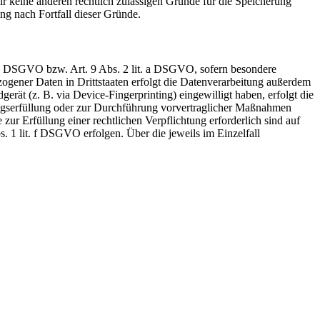
r keine anderen rechtlich zulässigen Gründe für die Speicherung
ng nach Fortfall dieser Gründe.
t. a DSGVO bzw. Art. 9 Abs. 2 lit. a DSGVO, sofern besondere
ogener Daten in Drittstaaten erfolgt die Datenverarbeitung außerdem
rät (z. B. via Device-Fingerprinting) eingewilligt haben, erfolgt die
ragserfüllung oder zur Durchführung vorvertraglicher Maßnahmen
zur Erfüllung einer rechtlichen Verpflichtung erforderlich sind auf
. 1 lit. f DSGVO erfolgen. Über die jeweils im Einzelfall