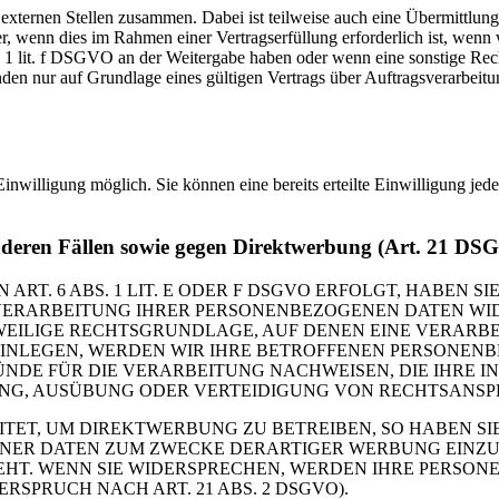
 externen Stellen zusammen. Dabei ist teilweise auch eine Übermittlung
 wenn dies im Rahmen einer Vertragserfüllung erforderlich ist, wenn wi
s. 1 lit. f DSGVO an der Weitergabe haben oder wenn eine sonstige Re
n nur auf Grundlage eines gültigen Vertrags über Auftragsverarbeitun
inwilligung möglich. Sie können eine bereits erteilte Einwilligung jed
nderen Fällen sowie gegen Direktwerbung (Art. 21 DS
. 6 ABS. 1 LIT. E ODER F DSGVO ERFOLGT, HABEN SIE
VERARBEITUNG IHRER PERSONENBEZOGENEN DATEN WIDE
EWEILIGE RECHTSGRUNDLAGE, AUF DENEN EINE VERARBE
NLEGEN, WERDEN WIR IHRE BETROFFENEN PERSONENBE
DE FÜR DIE VERARBEITUNG NACHWEISEN, DIE IHRE IN
G, AUSÜBUNG ODER VERTEIDIGUNG VON RECHTSANSPRÜC
T, UM DIREKTWERBUNG ZU BETREIBEN, SO HABEN SIE
ER DATEN ZUM ZWECKE DERARTIGER WERBUNG EINZULEG
EHT. WENN SIE WIDERSPRECHEN, WERDEN IHRE PERSO
PRUCH NACH ART. 21 ABS. 2 DSGVO).