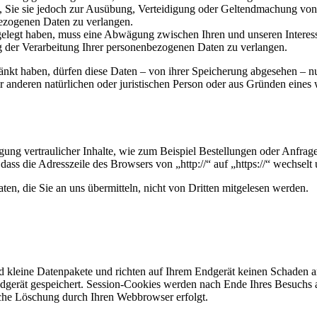
Sie sie jedoch zur Ausübung, Verteidigung oder Geltendmachung von R
ezogenen Daten zu verlangen.
legt haben, muss eine Abwägung zwischen Ihren und unseren Interess
g der Verarbeitung Ihrer personenbezogenen Daten zu verlangen.
änkt haben, dürfen diese Daten – von ihrer Speicherung abgesehen – n
anderen natürlichen oder juristischen Person oder aus Gründen eines w
ung vertraulicher Inhalte, wie zum Beispiel Bestellungen oder Anfrage
dass die Adresszeile des Browsers von „http://“ auf „https://“ wechsel
en, die Sie an uns übermitteln, nicht von Dritten mitgelesen werden.
d kleine Datenpakete und richten auf Ihrem Endgerät keinen Schaden a
dgerät gespeichert. Session-Cookies werden nach Ende Ihres Besuchs 
ische Löschung durch Ihren Webbrowser erfolgt.